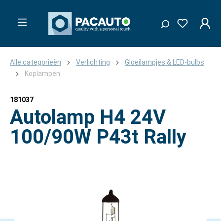
Alle categorieën
Verlichting
Gloeilampjes & LED-bulbs
Koplampen
181037
Autolamp H4 24V
100/90W P43t Rally
Afbeeldingengalerij overslaan