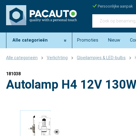
Persoonlijke aanpak
Alle categorieën
Promoties
Nieuw
Co
Alle categorieën
Verlichting
Gloeilampjes & LED-bulbs
181038
Autolamp H4 12V 130W 
Afbeeldingengalerij overslaan