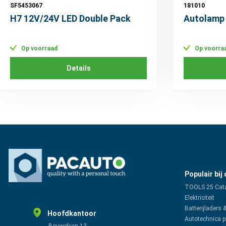
SF5453067
181010
H7 12V/24V LED Double Pack
Autolamp
Op voorraad
Op voorra
Details
Populair bij
TOOLS 25 Cat
Elektriciteit
Batterijladers 
Hoofdkantoor
Autotechnica 