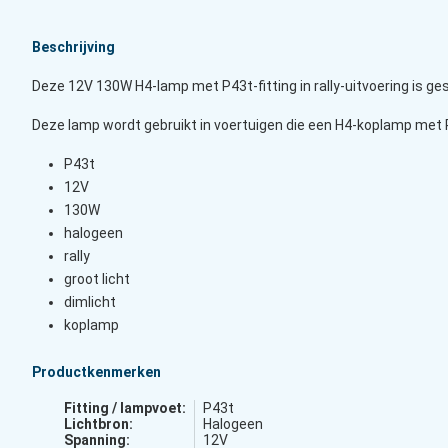
Beschrijving
Deze 12V 130W H4-lamp met P43t-fitting in rally-uitvoering is ge
Deze lamp wordt gebruikt in voertuigen die een H4-koplamp met P43
P43t
12V
130W
halogeen
rally
groot licht
dimlicht
koplamp
Productkenmerken
Fitting / lampvoet:
P43t
Lichtbron:
Halogeen
Spanning:
12V