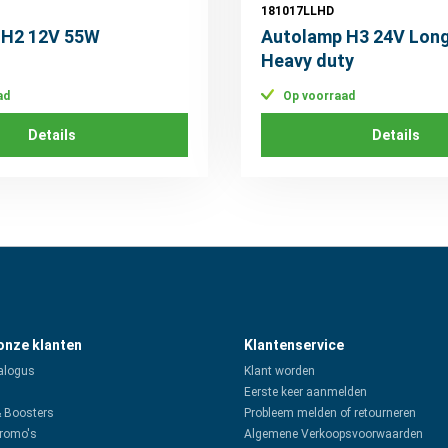
181017LLHD
 H2 12V 55W
Autolamp H3 24V Long
Heavy duty
ad
Op voorraad
Details
Details
 onze klanten
Klantenservice
alogus
Klant worden
Eerste keer aanmelden
& Boosters
Probleem melden of retourneren
promo's
Algemene Verkoopsvoorwaarden