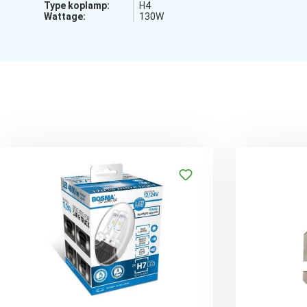
Type koplamp:
H4
Wattage:
130W