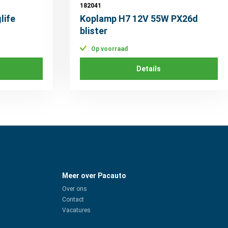
182041
life
Koplamp H7 12V 55W PX26d
blister
Op voorraad
Details
Meer over Pacauto
Over ons
Contact
Vacatures