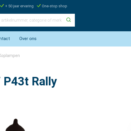
+ 50 jaar ervaring
One-stop shop
ntact
Over ons
Koplampen
P43t Rally