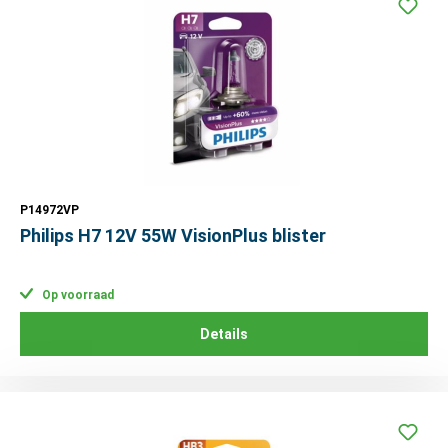
P14972VP
Philips H7 12V 55W VisionPlus blister
Op voorraad
Details