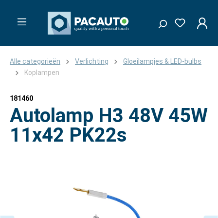
Alle categorieën
Verlichting
Gloeilampjes & LED-bulbs
Koplampen
181460
Autolamp H3 48V 45W
11x42 PK22s
Afbeeldingengalerij overslaan