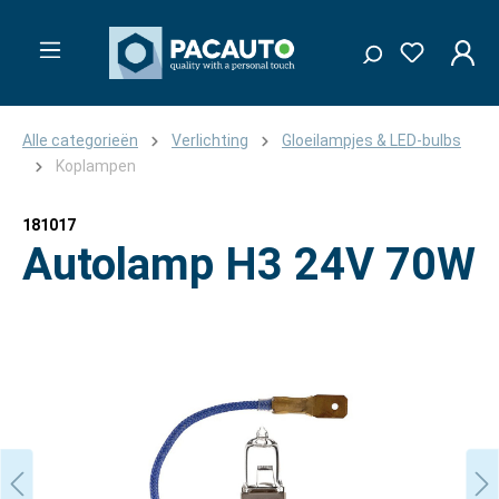
Alle categorieën
Verlichting
Gloeilampjes & LED-bulbs
Koplampen
181017
Autolamp H3 24V 70W
Afbeeldingengalerij overslaan