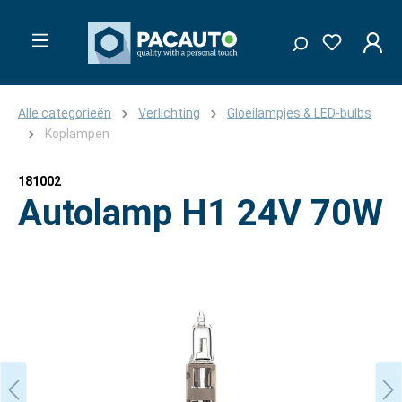
Alle categorieën
Verlichting
Gloeilampjes & LED-bulbs
Koplampen
181002
Autolamp H1 24V 70W
Afbeeldingengalerij overslaan