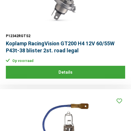
P12342RGTS2
Koplamp RacingVision GT200 H4 12V 60/55W
P43t-38 blister 2st. road legal
Op voorraad
Details