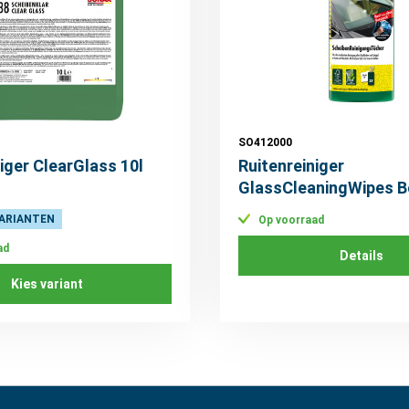
SO412000
iger ClearGlass 10l
Ruitenreiniger
GlassCleaningWipes B
stuks) (DE-label)
ARIANTEN
Op voorraad
ad
Details
Kies variant