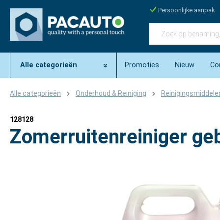
Persoonlijke aanpak
Alle categorieën
Promoties
Nieuw
Co
Alle categorieën
Onderhoud & Reiniging
Reinigingsmiddele
128128
Zomerruitenreiniger geb
Afbeeldingengalerij overslaan