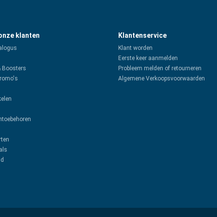
 onze klanten
Klantenservice
alogus
Klant worden
Eerste keer aanmelden
& Boosters
Probleem melden of retourneren
promo's
Algemene Verkoopsvoorwaarden
kelen
toebehoren
rten
als
ud