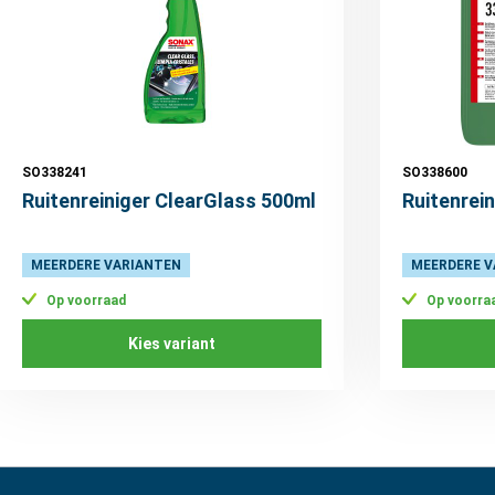
SO338241
SO338600
Ruitenreiniger ClearGlass 500ml
Ruitenrein
MEERDERE VARIANTEN
MEERDERE V
Op voorraad
Op voorra
Kies variant