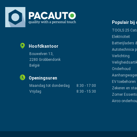
Populair bij
TOOLS 25 Cat
Elektriciteit
Batterijladers 
Hoofdkantoor
Autotechnica 
Bouwelven 13,
Verlichting
2280 Grobbendonk
Veiligheidsarti
België
Onderhoud
Aanhangwagen
Openingsuren
EV toebehoren
Maandag tot donderdag
8:30
-
17:00
Zekeren en sta
Vrijdag
8:30
-
15:30
Zomer Essenti
Airco onderho