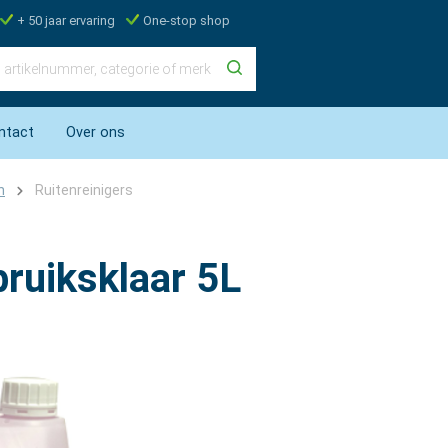
+ 50 jaar ervaring
One-stop shop
ntact
Over ons
n
Ruitenreinigers
ruiksklaar 5L