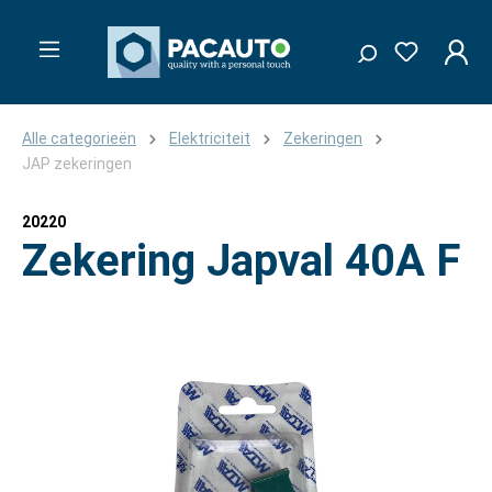
Alle categorieën
Elektriciteit
Zekeringen
JAP zekeringen
20220
Zekering Japval 40A F
Afbeeldingengalerij overslaan