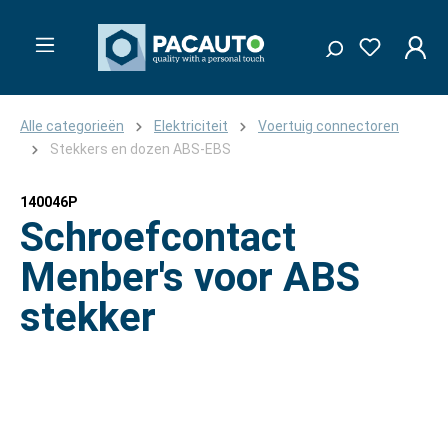
Alle categorieën
Elektriciteit
Voertuig connectoren
Stekkers en dozen ABS-EBS
140046P
Schroefcontact
Menber's voor ABS
stekker
Afbeeldingengalerij overslaan