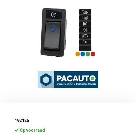
Afbeeldingengalerij overslaan
192125
Op voorraad