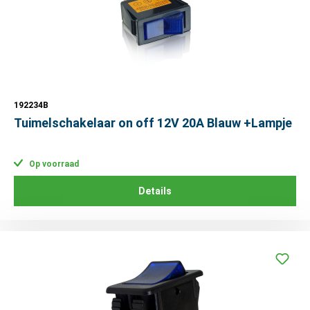
192234B
Tuimelschakelaar on off 12V 20A Blauw +Lampje
Op voorraad
Details