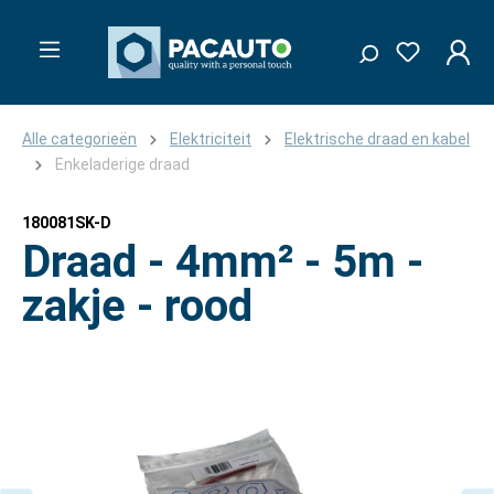
Alle categorieën
Elektriciteit
Elektrische draad en kabel
Enkeladerige draad
180081SK-D
Draad - 4mm² - 5m -
zakje - rood
Afbeeldingengalerij overslaan