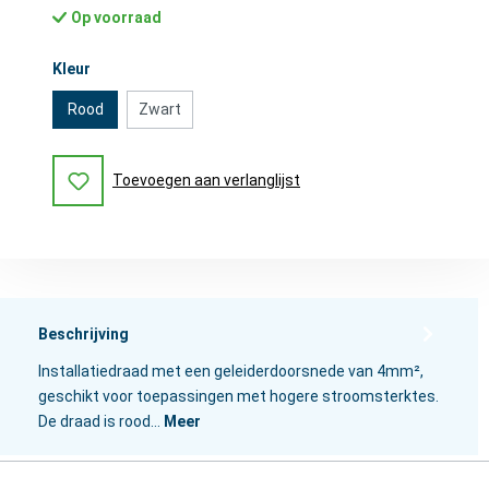
Op voorraad
Selecteer
Kleur
Rood
Zwart
Toevoegen aan verlanglijst
Beschrijving
Installatiedraad met een geleiderdoorsnede van 4mm²,
geschikt voor toepassingen met hogere stroomsterktes.
De draad is rood…
Meer