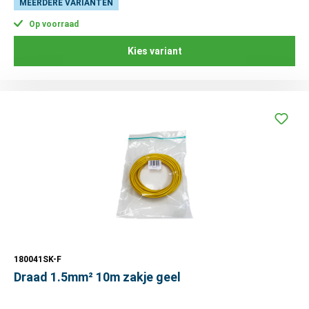
MEERDERE VARIANTEN
Op voorraad
Kies variant
180041SK-F
Draad 1.5mm² 10m zakje geel