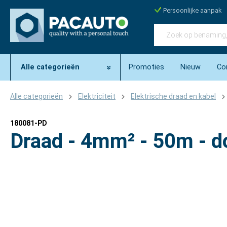
Persoonlijke aanpak
Alle categorieën
Promoties
Nieuw
Co
Alle categorieën
Elektriciteit
Elektrische draad en kabel
180081-PD
Draad - 4mm² - 50m - d
Afbeeldingengalerij overslaan