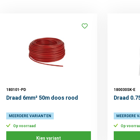
180101-PD
180030SK-E
Draad 6mm² 50m doos rood
Draad 0.7
MEERDERE VARIANTEN
MEERDERE V
Op voorraad
Op voorra
Kies variant