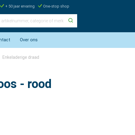
+ 50 jaar ervaring
One-stop shop
ntact
Over ons
Enkeladerige draad
oos - rood