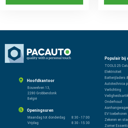
Populair bij
TOOLS 25 Cat
Elektriciteit
Batterijladers 
Hoofdkantoor
Autotechnica 
Bouwelven 13,
Verlichting
2280 Grobbendonk
Veiligheidsarti
België
Onderhoud
Aanhangwagen
Openingsuren
EV toebehoren
Maandag tot donderdag
8:30
-
17:00
Zekeren en sta
Vrijdag
8:30
-
15:30
Zomer Essenti