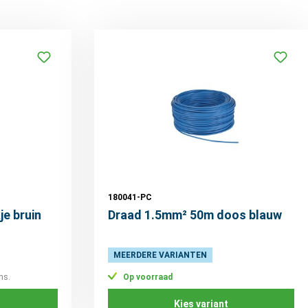
180041-PC
e bruin
Draad 1.5mm² 50m doos blauw
MEERDERE VARIANTEN
ns.
Op voorraad
Kies variant