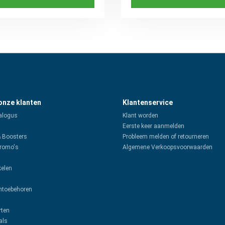
 onze klanten
Klantenservice
alogus
Klant worden
Eerste keer aanmelden
& Boosters
Probleem melden of retourneren
promo's
Algemene Verkoopsvoorwaarden
kelen
toebehoren
rten
als