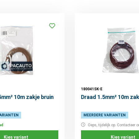
180041SK-E
5mm² 10m zakje bruin
Draad 1.5mm² 10m zakj
ARIANTEN
MEERDERE VARIANTEN
ad
Oeps, tijdelijk op. Contacteer o
Kies variant
Kies variant