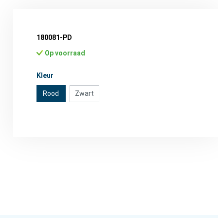
180081-PD
Op voorraad
Selecteer
Kleur
Rood
Zwart