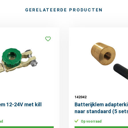
GERELATEERDE PRODUCTEN
142042
em 12-24V met kill
Batterijklem adapterki
naar standaard (5 set
ad
Op voorraad