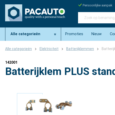
Persoonlijke aanpak
Alle categorieën
Promoties
Nieuw
Co
Alle categorieën
Elektriciteit
Batterijklemmen
Batteri
142001
Batterijklem PLUS stand
Afbeeldingengalerij overslaan