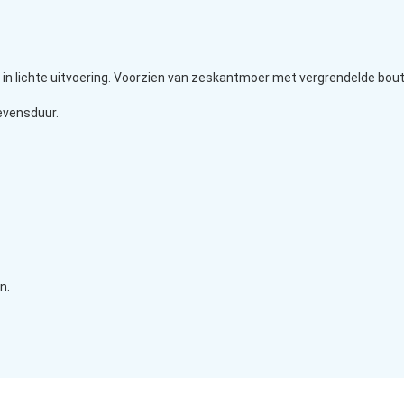
 in lichte uitvoering. Voorzien van zeskantmoer met vergrendelde bout 
evensduur.
n.