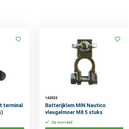
142023
t terminal
Batterijklem MIN Nautico
s)
vleugelmoer M8 5 stuks
Op voorraad