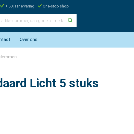
+ 50 jaar ervaring
One-stop shop
ntact
Over ons
jklemmen
aard Licht 5 stuks