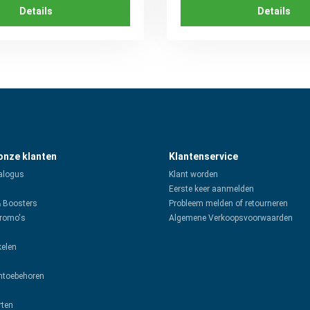
Details
Details
 onze klanten
Klantenservice
alogus
Klant worden
Eerste keer aanmelden
& Boosters
Probleem melden of retourneren
promo's
Algemene Verkoopsvoorwaarden
kelen
toebehoren
rten