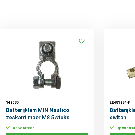
142035
LE481284-P
Batterijklem MIN Nautico
Batterijkl
zeskant moer M8 5 stuks
switch
Op voorraad
Op voorra