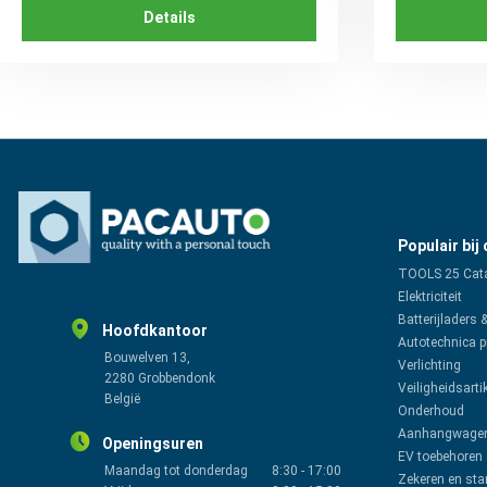
Details
Populair bij
TOOLS 25 Cat
Elektriciteit
Batterijladers 
Hoofdkantoor
Autotechnica 
Bouwelven 13,
Verlichting
2280 Grobbendonk
Veiligheidsarti
België
Onderhoud
Aanhangwagen
Openingsuren
EV toebehoren
Maandag tot donderdag
8:30
-
17:00
Zekeren en sta