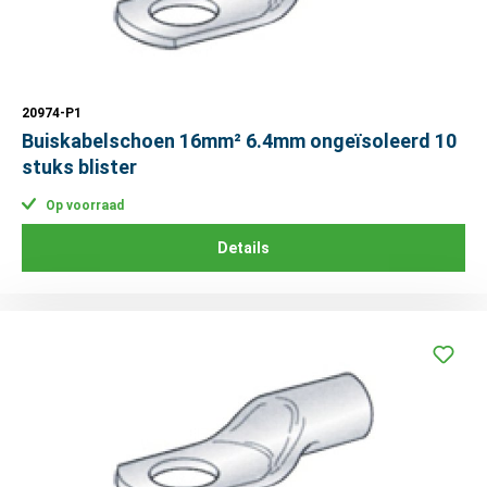
20974-P1
Buiskabelschoen 16mm² 6.4mm ongeïsoleerd 10
stuks blister
Op voorraad
Details