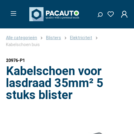
Alle categorieën
Blisters
Elektriciteit
Kabelschoen buis
20976-P1
Kabelschoen voor
lasdraad 35mm² 5
stuks blister
Afbeeldingengalerij overslaan