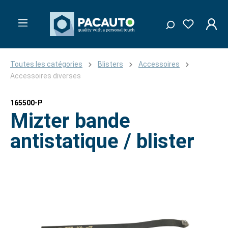
Toutes les catégories
Blisters
Accessoires
Accessoires diverses
165500-P
Mizter bande
antistatique / blister
Ignorer la galerie d'images