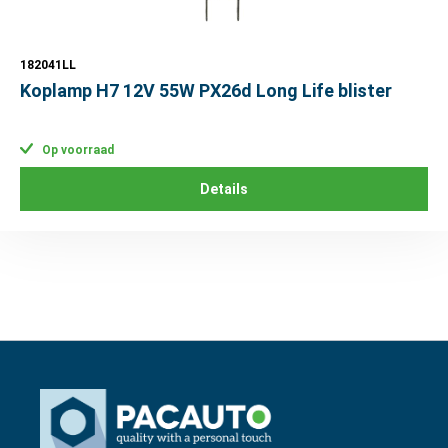
182041LL
Koplamp H7 12V 55W PX26d Long Life blister
Op voorraad
Details