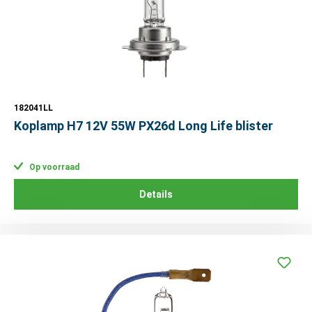
182041LL
Koplamp H7 12V 55W PX26d Long Life blister
Op voorraad
Details