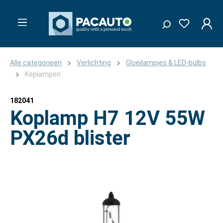
Alle categorieën
Verlichting
Gloeilampjes & LED-bulbs
Koplampen
182041
Koplamp H7 12V 55W
PX26d blister
Afbeeldingengalerij overslaan