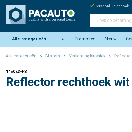
Persoonlijke aanpak
Alle categorieën
Promoties
Nieuw
Co
Alle categorieën
Blisters
Verlichting klassiek
Reflecto
145023-P3
Reflector rechthoek wi
Afbeeldingengalerij overslaan