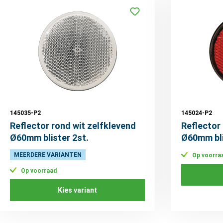
145035-P2
145024-P2
Reflector rond wit zelfklevend
Reflector
Ø60mm blister 2st.
Ø60mm bli
MEERDERE VARIANTEN
Op voorra
Op voorraad
Kies variant