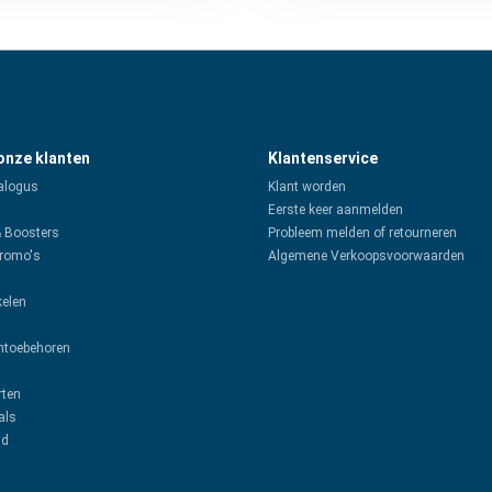
 onze klanten
Klantenservice
alogus
Klant worden
Eerste keer aanmelden
& Boosters
Probleem melden of retourneren
promo's
Algemene Verkoopsvoorwaarden
kelen
toebehoren
rten
als
ud