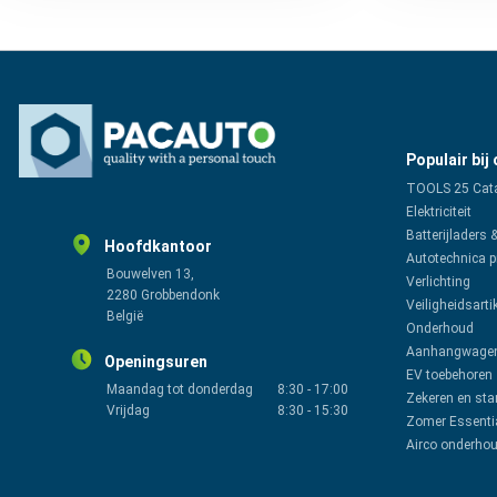
Populair bij
TOOLS 25 Cat
Elektriciteit
Batterijladers 
Hoofdkantoor
Autotechnica 
Bouwelven 13,
Verlichting
2280 Grobbendonk
Veiligheidsarti
België
Onderhoud
Aanhangwagen
Openingsuren
EV toebehoren
Maandag tot donderdag
8:30
-
17:00
Zekeren en sta
Vrijdag
8:30
-
15:30
Zomer Essenti
Airco onderho