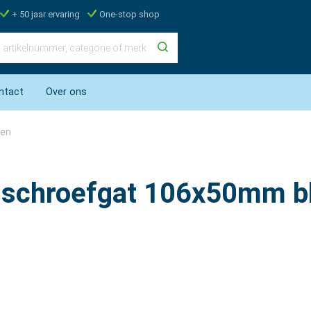
+ 50 jaar ervaring
One-stop shop
ntact
Over ons
ren
t schroefgat 106x50mm bli