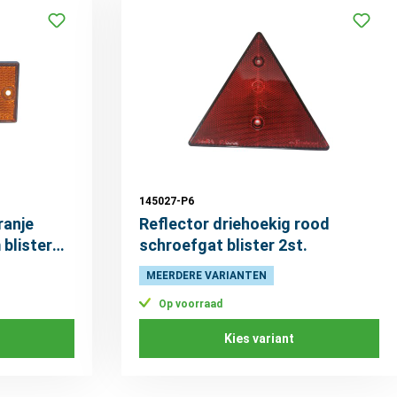
145027-P6
ranje
Reflector driehoekig rood
blister
schroefgat blister 2st.
MEERDERE VARIANTEN
Op voorraad
Kies variant