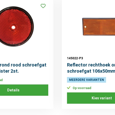
145022-P3
 rond rood schroefgat
Reflector rechthoek o
ster 2st.
schroefgat 106x50mm 
2st.
MEERDERE VARIANTEN
ad
Op voorraad
Details
Kies variant