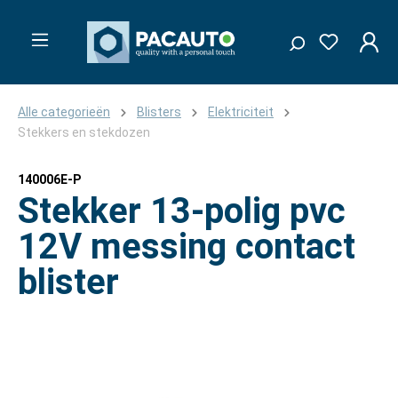
Alle categorieën
Blisters
Elektriciteit
Stekkers en stekdozen
140006E-P
Stekker 13-polig pvc
12V messing contact
blister
Afbeeldingengalerij overslaan