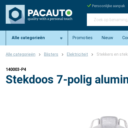
Persoonlijke aanpak
Alle categorieën
Promoties
Nieuw
Co
Alle categorieën
Blisters
Elektriciteit
Stekkers en ste
140003-P4
Stekdoos 7-polig alumin
Afbeeldingengalerij overslaan