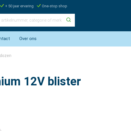
+ 50 jaar ervaring
One-stop shop
ntact
Over ons
kdozen
ium 12V blister