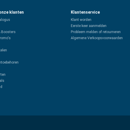
 onze klanten
Klantenservice
alogus
Klant worden
Eerste keer aanmelden
& Boosters
Probleem melden of retourneren
promo's
Algemene Verkoopsvoorwaarden
kelen
toebehoren
rten
als
ud