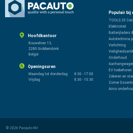
Populair bij
TOOLS 25 Cat
Elektriciteit
Batterijladers 
Hoofdkantoor
Autotechnica 
Bouwelven 13,
Verlichting
2280 Grobbendonk
Veiligheidsarti
België
Onderhoud
Aanhangwagen
Openingsuren
EV toebehoren
Maandag tot donderdag
8:30
-
17:00
Zekeren en sta
Vrijdag
8:30
-
15:30
Zomer Essenti
Airco onderho
© 2026 Pacauto NV