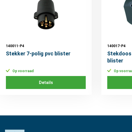
140011-P4
140017-P4
Stekker 7-polig pvc blister
Stekdoos 
blister
Op voorraad
Op voorra
Details