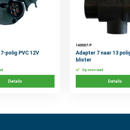
140007-P
7-polig PVC 12V
Adapter 7 naar 13 pol
blister
ad
Op voorraad
Details
Details