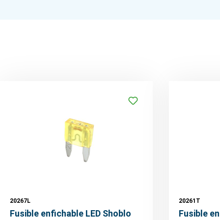
20267L
20261T
Fusible enfichable LED Shoblo
Fusible e