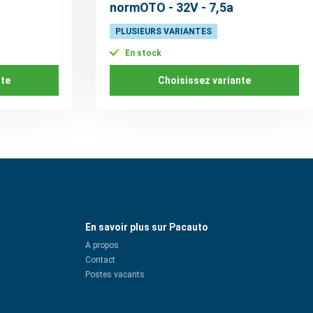
normOTO - 32V - 7,5a
PLUSIEURS VARIANTES
En stock
nte
Choisissez variante
En savoir plus sur Pacauto
A propos
Contact
Postes vacants