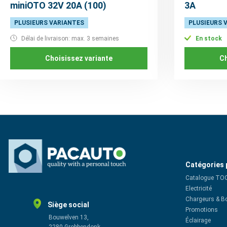
miniOTO 32V 20A (100)
3A
PLUSIEURS VARIANTES
PLUSIEURS 
Délai de livraison: max. 3 semaines
En stock
Choisissez variante
Ch
Catégories 
Catalogue TO
Electricité
Chargeurs & B
Siège social
Promotions
Bouwelven 13,
Éclairage
2280 Grobbendonk