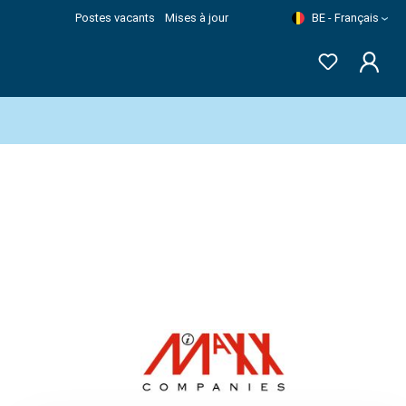
Postes vacants
Mises à jour
BE - Français