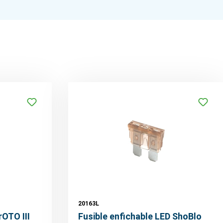
20163L
rOTO III
Fusible enfichable LED ShoBlo