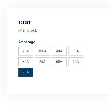
20195T
En stock
Sélectionnez
Ampérage
20A
100A
40A
30A
80A
25A
60A
50A
70A