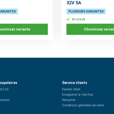
32V 5A
VARIANTES
PLUSIEURS VARIANTES
En stock
oisissez variante
Choisissez varia
populaires
Service clients
OLS 25
Devenir client
Enregistrer la 1ère fois
oosters
Retourner
Conditions générales de vente