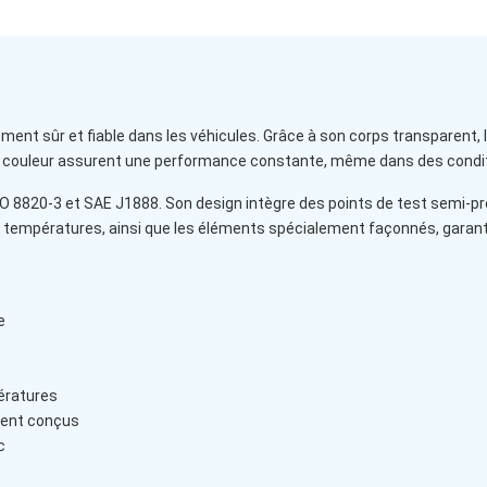
nt sûr et fiable dans les véhicules. Grâce à son corps transparent, l’
age couleur assurent une performance constante, même dans des condi
O 8820-3 et SAE J1888. Son design intègre des points de test semi-prot
es températures, ainsi que les éléments spécialement façonnés, garan
e
ératures
ment conçus
c