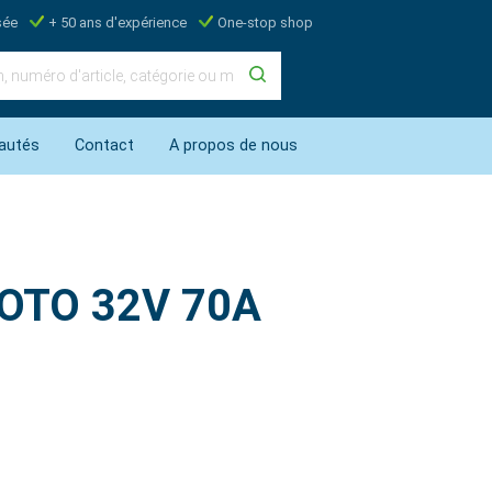
sée
+ 50 ans d'expérience
One-stop shop
autés
Contact
A propos de nous
xiOTO 32V 70A