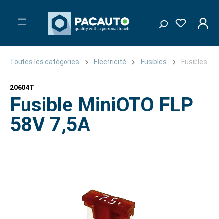
Toutes les catégories
Electricité
Fusibles
Fusibles
20604T
Fusible MiniOTO FLP
58V 7,5A
Ignorer la galerie d'images