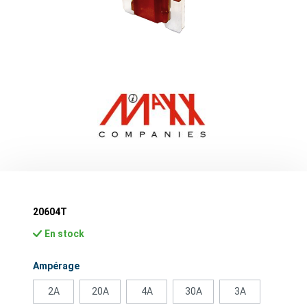
20604T
En stock
Sélectionnez
Ampérage
2A
20A
4A
30A
3A