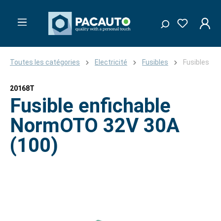
Toutes les catégories
Electricité
Fusibles
Fusibles
20168T
Fusible enfichable
NormOTO 32V 30A
(100)
Ignorer la galerie d'images