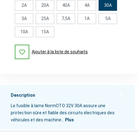
2A
20A
40A
4A
30A
3A
25A
7,5A
1A
5A
10A
15A
Ajouter à la liste de souhaits
Description
Le fusible à lame NormOTO 32V 30A assure une
protection sûre et fiable des circuits électriques des
véhicules et des machine…
Plus