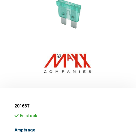
20168T
En stock
Sélectionnez
Ampérage