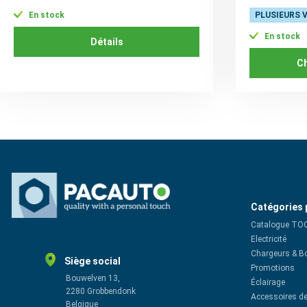
PLUSIEURS 
En stock
En stock
Détails
Ch
Catégories 
Catalogue TO
Electricité
Chargeurs & B
Siège social
Promotions
Bouwelven 13,
Éclairage
2280 Grobbendonk
Accessoires de
Belgique