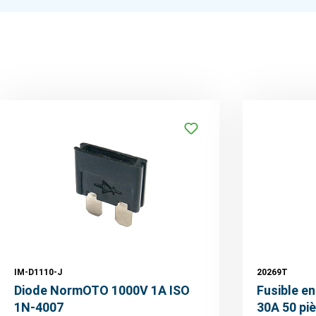
IM-D1110-J
20269T
Diode NormOTO 1000V 1A ISO
Fusible e
1N-4007
30A 50 pi