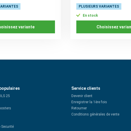
VARIANTES
PLUSIEURS VARIANTES
En stock
oisissez variante
Choisissez varia
populaires
Service clients
OLS 25
Devenir client
Enregistrer la 1ère fois
oosters
Retourner
Conditions générales de vente
 Securité