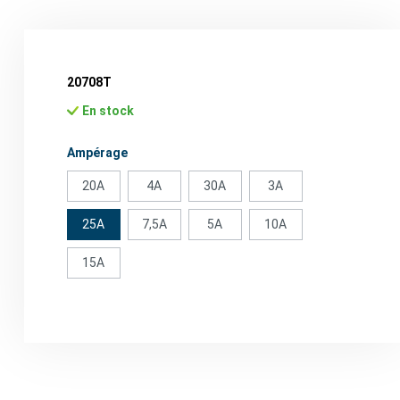
20708T
En stock
Sélectionnez
Ampérage
20A
4A
30A
3A
25A
7,5A
5A
10A
15A