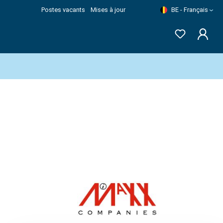
Postes vacants
Mises à jour
BE - Français