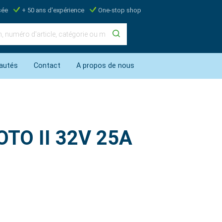
sée
+ 50 ans d'expérience
One-stop shop
autés
Contact
A propos de nous
rOTO II 32V 25A