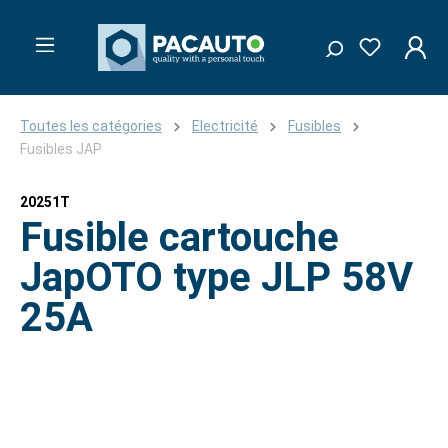
Toutes les catégories
Electricité
Fusibles
Fusibles JAP
20251T
Fusible cartouche
JapOTO type JLP 58V
25A
Ignorer la galerie d'images