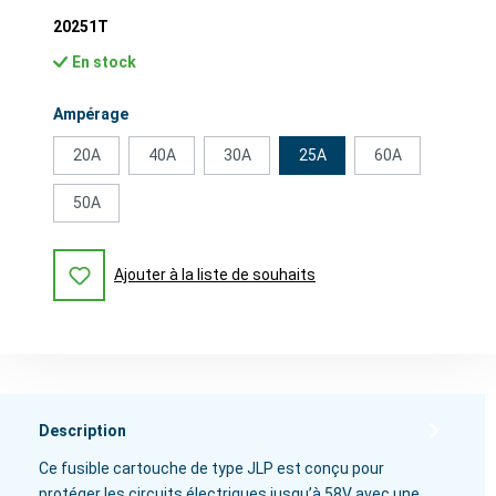
20251T
En stock
Sélectionnez
Ampérage
20A
40A
30A
25A
60A
50A
Ajouter à la liste de souhaits
Description
Ce fusible cartouche de type JLP est conçu pour
protéger les circuits électriques jusqu’à 58V avec une