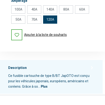
Sélectionnez
Ampérage
100A
40A
140A
80A
60A
50A
70A
120A
Ajouter à la liste de souhaits
Description
Ce fusible cartouche de type B/BT JapOTO est conçu
pour les véhicules japonais, européens, américains et
coréens. Grâce à so…
Plus