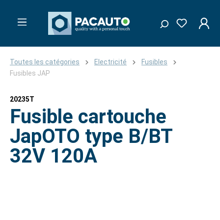
Toutes les catégories
Electricité
Fusibles
Fusibles JAP
20235T
Fusible cartouche
JapOTO type B/BT
32V 120A
Ignorer la galerie d'images