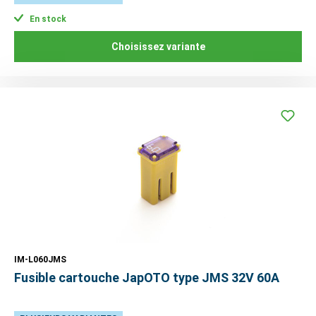
En stock
Choisissez variante
IM-L060JMS
Fusible cartouche JapOTO type JMS 32V 60A