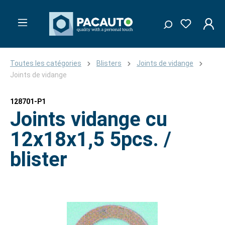
Toutes les catégories
Blisters
Joints de vidange
Joints de vidange
128701-P1
Joints vidange cu
12x18x1,5 5pcs. /
blister
Ignorer la galerie d'images