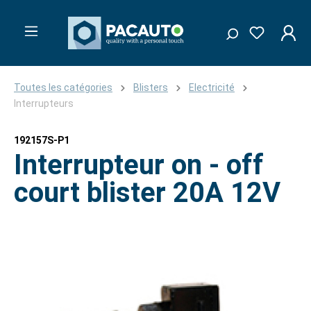
Toutes les catégories
Blisters
Electricité
Interrupteurs
192157S-P1
Interrupteur on - off
court blister 20A 12V
Ignorer la galerie d'images