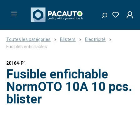
Toutes les catégories
Blisters
Electricité
Fusibles enfichables
20164-P1
Fusible enfichable
NormOTO 10A 10 pcs.
blister
Ignorer la galerie d'images